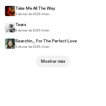
new episode every 2 weeks.
Take Me All The Way
The World Fusion Show just won a national award
-
5 de mar de 2025
4 min
for Best Entertainment and Arts Series 2019 in
Tears
public access TV.
-
5 de mar de 2025
5 min
A Worldsoul Records production
Searchin_ For The Perfect Love
www.derrikjordan.com
-
5 de mar de 2025
3 min
https://www.facebook.com/pg/The-World-Fusion-
Mostrar más
Show-109866072979176/videos/?ref=page_intern
al
https://www.youtube.com/channel/UCl_qGDBJ-IV
M28kF68RwM5Q/videos