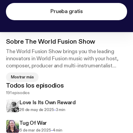
Prueba gratis
Sobre
The World Fusion Show
The World Fusion Show brings you the leading
innovators in World Fusion music with your host,
composer, producer and multi-instrumentalist
Derrik Jordan. Produced in Brattleboro, Vermont at
Mostrar más
BCTV and featuring interviews, video clips and live
Todos los episodios
in the studio playing with some fantastic World
191 episodios
Fusion composers and musicians.
Love Is Its Own Reward
The World Fusion Show is currently being shown on
-
26 de may de 2025
3 min
99 community TV stations in 26 states. The
podcast is being heard in over 50 countries. We
Tug Of War
debuted the show in July of 2017 and we release a
-
6 de mar de 2025
4 min