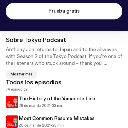
Prueba gratis
Sobre
Tokyo Podcast
Anthony Joh returns to Japan and to the airwaves
with Season 2 of the Tokyo Podcast. If you’re one of
the listeners who stuck around – thank you!
Mostrar más
Since the whole world is stuck at home under
Todos los episodios
quarantine thanks to the coronavirus, now seemed
74 episodios
like the perfect time to bring you some fresh,
updated content on life in Japanland.
The History of the Yamanote Line
-
29 de mar de 2021
33 min
Most Common Resume Mistakes
-
26 de mar de 2021
29 min