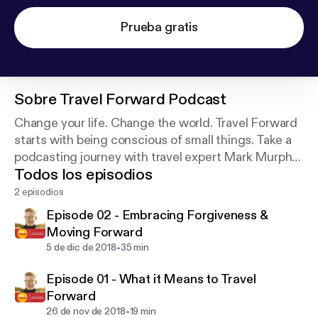
Prueba gratis
Sobre
Travel Forward Podcast
Change your life. Change the world. Travel Forward
starts with being conscious of small things. Take a
podcasting journey with travel expert Mark Murphy
Todos los episodios
as he loads up the airwaves with Travel Forward
moments.
2 episodios
Episode 02 - Embracing Forgiveness &
Moving Forward
-
5 de dic de 2018
35 min
Episode 01 - What it Means to Travel
Forward
-
26 de nov de 2018
19 min