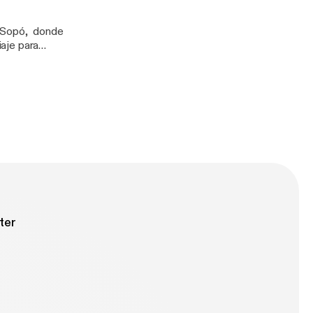
a Sopó, donde
iaje para
Arte: Los Naked.
ter