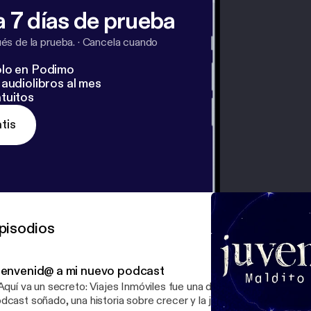
 7 días de prueba
s de la prueba.
·
Cancela cuando
lo en Podimo
audiolibros al mes
tuitos
tis
pisodios
ienvenid@ a mi nuevo podcast
 Aquí va un secreto: Viajes Inmóviles fue una de mis prácticas para 
dcast soñado, una historia sobre crecer y la juventud como ese 