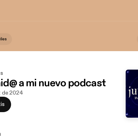
iles
es
id@ a mi nuevo podcast
ct de 2024
is
n