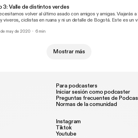
ttps://twitter.com/cealdes?lang=en]
 3: Valle de distintos verdes
cesitamos volver al último asado con amigos y amigas. Viajarás 
y viveros, ciclistas en ruana y ni un detalle de Bogotá. Este es un v
galarle a tu mejor amigo. Por: Laura Ubaté. Música: El Mad Tree. 
 de may de 2020
6 min
Mostrar más
Para podcasters
Iniciar sesión como podcaster
Preguntas frecuentes de Podcas
Normas de la comunidad
Instagram
Tiktok
Youtube