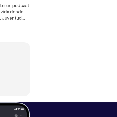
ibir un podcast
a vida donde
a, Juventud
FtaigMvddsCSx