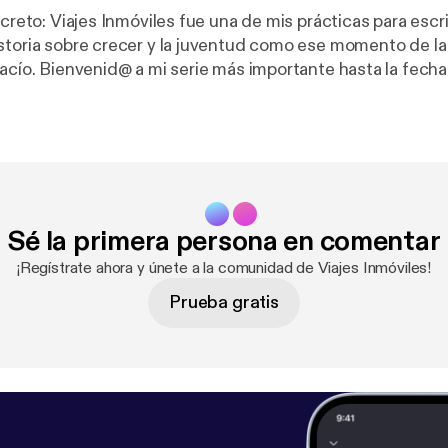
ecreto: Viajes Inmóviles fue una de mis prácticas para escr
storia sobre crecer y la juventud como ese momento de l
vacío. Bienvenid@ a mi serie más importante hasta la fech
a de Podcast.
https://open.spotify.com/show/6hLPiKSZ
dc8cbe4614
Sé la primera persona en comentar
¡Regístrate ahora y únete a la comunidad de Viajes Inmóviles!
Prueba gratis