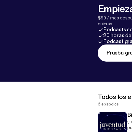
Empieza
$99 / mes despué
quieras
Podcasts so
20 horas de 
Podcast gra
Prueba gra
Todos los e
6 episodios
B
:)
po