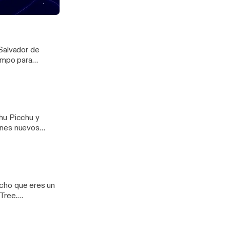
e hasta la fecha,
odcast
 Salvador de
iempo para
ve a comenzar.
hu Picchu y
anes nuevos
es con
.
dicho que eres un
Tree.
] Más