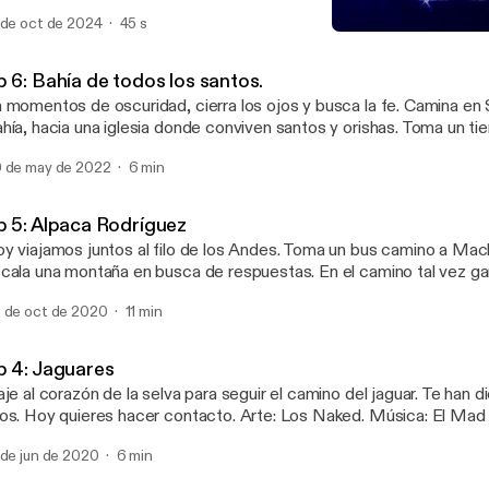
da donde atraviesas un vacío. Bienvenid@ a mi serie más important
 de oct de 2024
45 s
d Maldito Vacío. Ven a hacer parte de este viaje. Suscríbete a Juventud
Bienvenid@ a mi nuevo p
ldito Vacío en tu app favorita de Podcast.
Viajes Inmóviles
tps://open.spotify.com/show/6hLPiKSZFtaigMvddsCSxR?
p 6: Bahía de todos los santos.
i=ee8da4dc8cbe4614
 momentos de oscuridad, cierra los ojos y busca la fe. Camina en
hía, hacia una iglesia donde conviven santos y orishas. Toma un t
spirar, mientras Laura descubre algo: donde todo comienza y vuel
 de may de 2022
6 min
p 5: Alpaca Rodríguez
y viajamos juntos al filo de los Andes. Toma un bus camino a Mac
cala una montaña en busca de respuestas. En el camino tal vez g
s producido por Laura Ubaté. Ilustración: Los Naked. Música:
 de oct de 2020
11 min
 Mad Tree. Ayúdanos a recomendar este podcast en redes social
iajesInmoviles, etiquetando a @lauraubate en Twitter o Instagram
ww.lauraubate.com
p 4: Jaguares
aje al corazón de la selva para seguir el camino del jaguar. Te han 
os. Hoy quieres hacer contacto. Arte: Los Naked. Música: El Mad 
cción: Laura Ubaté. Más información sobre WWF Colombia:
 de jun de 2020
6 min
tps://twitter.com/WWFColombia [https://twitter.com/WWFColombia
rmación sobre CEALDES: https://twitter.com/cealdes?lang=en