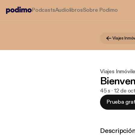
Podcasts
Audiolibros
Sobre Podimo
Viajes Inmóv
Viajes Inmóvil
Bienven
45 s · 12 de o
Prueba grat
Descripció