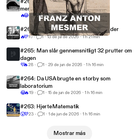
#267: Sommersjov med Mark: Abe
menstruationscyklus
🔥
😂
15
27 de jul de 2026
1 h 16 min
#266: Dinosaurknoglernes dødsfjender
🔥
💜
10
1
13 de jul de 2026
1 h 21 min
#260: Virker hypnose?
Videnskabeligt Udfordret
#265: Man slår gennemsnitligt 32 prutter om
dagen
💜
🔥
28
1
29 de jun de 2026
1 h 16 min
#264: Da USA brugte en storby som
laboratorium
😂
🔥
19
1
15 de jun de 2026
1 h 16 min
#263: HjerteMatematik
😲
💜
23
1
1 de jun de 2026
1 h 16 min
Mostrar más