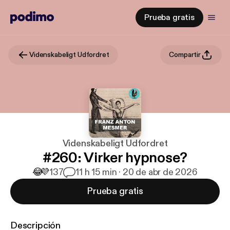
Prueba gratis
Videnskabeligt Udfordret
Compartir
Videnskabeligt Udfordret
#260: Virker hypnose?
😂
💜
137
1
1 h 15 min · 20 de abr de 2026
Prueba gratis
Descripción