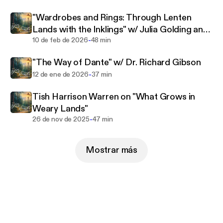
"Wardrobes and Rings: Through Lenten
Lands with the Inklings" w/ Julia Golding and
-
Malcolm Guite
10 de feb de 2026
48 min
"The Way of Dante" w/ Dr. Richard Gibson
-
12 de ene de 2026
37 min
Tish Harrison Warren on "What Grows in
Weary Lands"
-
26 de nov de 2025
47 min
Mostrar más