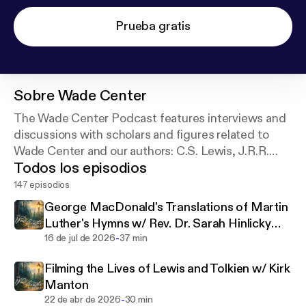
Prueba gratis
Sobre
Wade Center
The Wade Center Podcast features interviews and
discussions with scholars and figures related to
Wade Center and our authors: C.S. Lewis, J.R.R.
Todos los episodios
Tolkien, Dorothy L. Sayers, George MacDonald,
G.K. Chesterton, Owen Barfield, and Charles
147 episodios
Williams.
George MacDonald's Translations of Martin
Luther's Hymns w/ Rev. Dr. Sarah Hinlicky
-
Wilson
16 de jul de 2026
37 min
Filming the Lives of Lewis and Tolkien w/ Kirk
Manton
-
22 de abr de 2026
30 min