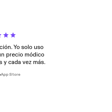
ción. Yo solo uso
 un precio módico
os y cada vez más.
o
App Store