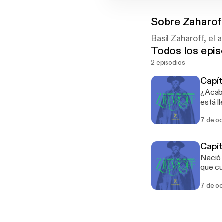
Sobre
Zaharof
Basil Zaharoff, el
Todos los epis
2 episodios
Capít
¿Acaba
está l
7 de o
Capít
Nació 
que cu
7 de o