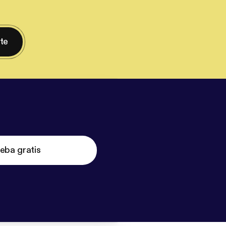
nte
eba gratis