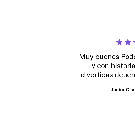
Muy buenos Podca
y con histori
divertidas depen
uno busque. Yo l
Junior Cis
trabajo ya que e
y necesito cance
rededor , Auricular