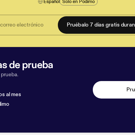
Español
Solo en Podimo
Pruébalo 7 días gratis dura
as de prueba
 prueba.
Pru
os al mes
dimo