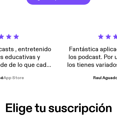
sts , entretenido
Fantástica aplica
as educativas y
los podcast. Por
de de lo que cada
los tienes variad
o suelo usar en el
sé
App Store
Raul Aguad
stoy muchas horas
lar el ruido de al
es y a disfrutar ..!!
Elige tu suscripción