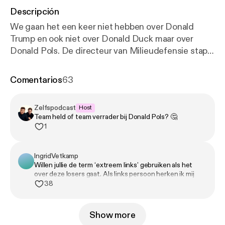
Descripción
We gaan het een keer niet hebben over Donald
Trump en ook niet over Donald Duck maar over
Donald Pols. De directeur van Milieudefensie stapt
over naar Tata Steel: verandering van binnenuit, of
een hele dure manier om je principes te verkopen?
Comentarios
63
De ongelijkheid loopt steeds verder uit de klauwen,
maar je voelt aan alles dat er weer niks mee gaat
Zelfspodcast
Host
gebeuren. De linkse beweging is zelfs zo bezig met
Team held of team verrader bij Donald Pols? 🤔
zichzelf dat Volkert van der Graaf vrolijk mee kan
1
lopen zonder dat iemand er iets van vindt. Jaap
trekt een oud beloofd onderwerp uit de ijskast,
IngridVetkamp
Alpine Divorce. We snappen dat je je partner soms
Willen jullie de term ‘extreem links’ gebruiken als het
zat bent, maar ze dood laten vriezen op een berg
over deze losers gaat. Als links persoon herken ik mij
gaat ons toch net te ver.
niet in deze groep idioten….
38
Show more