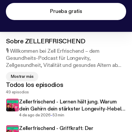
Prueba gratis
Sobre
ZELLERFRISCHEND
🎙️ Willkommen bei Zell Erfrischend – dem
Gesundheits-Podcast für Longevity,
Zellgesundheit, Vitalität und gesundes Altern ab
der Lebensmitte.
Mostrar más
Hier findest du Inspiration, wie du mit den richtigen
Todos los episodios
Strategien deine Langlebigkeit fördern, dein
49 episodios
Immunsystem stärken, dein Wohlfühlgewicht
erreichen und deine mentale Klarheit steigern
Zellerfrischend - Lernen hält jung. Warum
kannst.Wir sprechen über Anti-Aging,
dein Gehirn dein stärkster Longevity-Hebel
Mikronährstoffe, energievolle Ernährung,
-
ist. #49
4 de ago de 2026
53 min
Hormonbalance und bewusste Lebensführung –
Zellerfrischend - Griffkraft: Der
alles wissenschaftlich fundiert und praxisnah. Du