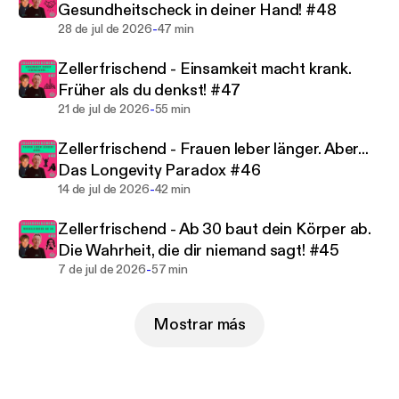
Gesundheitscheck in deiner Hand! #48
bekommst Strategien und Routinen, die dir helfen,
-
28 de jul de 2026
47 min
dich heute und morgen rundum wohlzufühlen.🎯
Nicht nur für Frauen 40+, die mehr wollen als nur
Zellerfrischend - Einsamkeit macht krank.
die nächste Diät oder ein weiteres
Früher als du denkst! #47
Fitnessprogramm – sondern für alle, die echte,
-
21 de jul de 2026
55 min
nachhaltige Veränderung anstreben.In diesem
Podcast erwarten dich:
Zellerfrischend - Frauen leber länger. Aber...
• Selbstgelebte, praxisnahe Tipps für deinen Alltag
Das Longevity Paradox #46
• Wissenschaftlich fundierte Longevity-Impulse
-
14 de jul de 2026
42 min
• Inspirierende Interviews mit
Gesundheitsexperten
Zellerfrischend - Ab 30 baut dein Körper ab.
• Ehrliche Einblicke in die Reise zu mehr Energie,
Die Wahrheit, die dir niemand sagt! #45
Freude und Lebensqualität✨ Zell Erfrischend ist
-
7 de jul de 2026
57 min
dein Raum, um Körper, Geist und Lebensstil auf das
nächste Level zu bringen – für mehr Gesundheit,
Mostrar más
Langlebigkeit und Lebensfreude.📌 Jetzt
abonnieren und deine Reise zu mehr Energie,
Vitalität und Wohlbefinden starten!