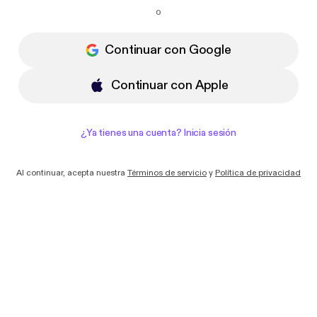
Quiero recibir correos electrónicos con
o
novedades y ofertas de Podimo
Continuar con Google
Continuar con Apple
¿Ya tienes una cuenta? Inicia sesión
Al continuar, acepta nuestra
Términos de servicio
y
Política de privacidad