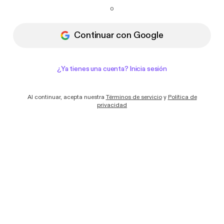
Quiero recibir correos electrónicos con
o
novedades y ofertas de Podimo
Continuar con Google
¿Ya tienes una cuenta? Inicia sesión
Al continuar, acepta nuestra
Términos de servicio
y
Política de
privacidad