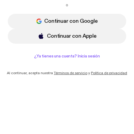
Quiero recibir correos electrónicos con
o
novedades y ofertas de Podimo
Continuar con Google
Continuar con Apple
¿Ya tienes una cuenta? Inicia sesión
Al continuar, acepta nuestra
Términos de servicio
y
Política de privacidad