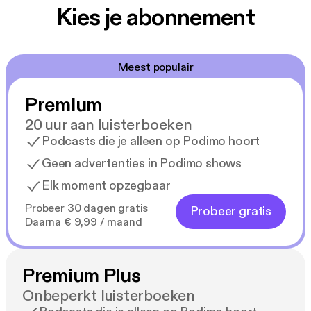
elkaar vandaan te houden.
Kies je abonnement
'Misfit' is de nieuwe New Adult-sensatie van
bestsellerauteur Elle Kennedy, bekend van 'De deal'!
Meest populair
Het is het eerste deel van een de Sandover Prep-
serie, die zich afspeelt op een kostschool voor rijke
Premium
jongens.
20 uur aan luisterboeken
Podcasts die je alleen op Podimo hoort
Geen advertenties in Podimo shows
Elk moment opzegbaar
Probeer 30 dagen gratis
Probeer gratis
Daarna € 9,99 / maand
Premium Plus
Onbeperkt luisterboeken