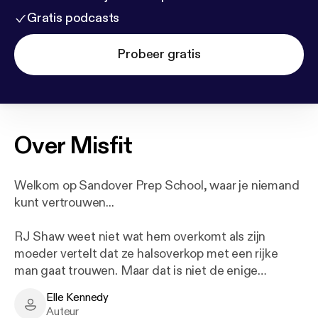
Gratis podcasts
Probeer gratis
Over
Misfit
Welkom op Sandover Prep School, waar je niemand
kunt vertrouwen...
RJ Shaw weet niet wat hem overkomt als zijn
moeder vertelt dat ze halsoverkop met een rijke
man gaat trouwen. Maar dat is niet de enige
verrassing: hij heeft ineens een stiefbroer, genaamd
Elle Kennedy
Fenn. En RJ moet naar de school waar Fenn ook
Elle Kennedy - Author
Auteur