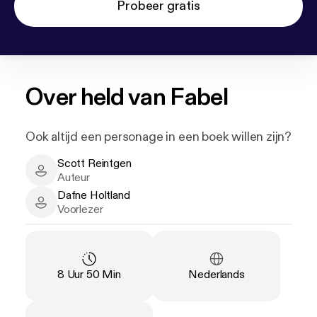
Probeer gratis
Over
held van Fabel
Ook altijd een personage in een boek willen zijn?
Scott Reintgen
Scott Reintgen - Author
Auteur
Dafne Holtland
Dafne Holtland - Narrator
Voorlezer
Duur
:
Taal
:
8 Uur 50 Min
Nederlands