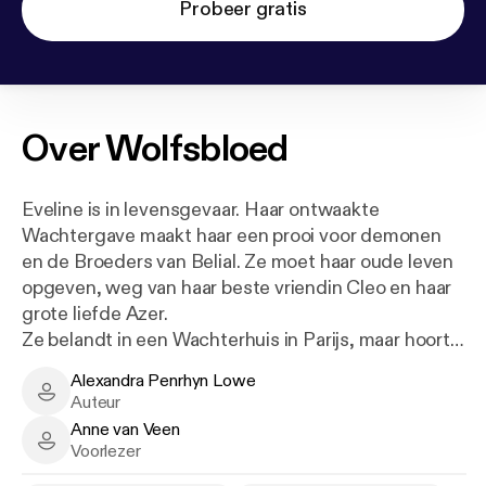
Probeer gratis
Over
Wolfsbloed
Eveline is in levensgevaar. Haar ontwaakte
Wachtergave maakt haar een prooi voor demonen
en de Broeders van Belial. Ze moet haar oude leven
opgeven, weg van haar beste vriendin Cleo en haar
grote liefde Azer.
Ze belandt in een Wachterhuis in Parijs, maar hoort
ze daar wel thuis? Want Eveline kan niet vechten,
Alexandra Penrhyn Lowe
niet doden en ze mist de vernietigende
Alexandra Penrhyn Lowe - Author
Auteur
Wachterkracht waar Wachters mee geboren
Anne van Veen
worden.
Anne van Veen - Narrator
Voorlezer
Toch moet ze de strijd aangaan – het is haar enige