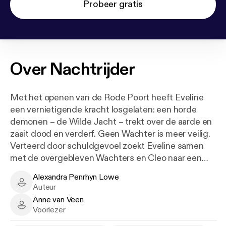
Probeer gratis
Over
Nachtrijder
Met het openen van de Rode Poort heeft Eveline
een vernietigende kracht losgelaten: een horde
demonen – de Wilde Jacht – trekt over de aarde en
zaait dood en verderf. Geen Wachter is meer veilig.
Verteerd door schuldgevoel zoekt Eveline samen
met de overgebleven Wachters en Cleo naar een
oplossing. Maar de Wilde Jacht wordt elke dag
Alexandra Penrhyn Lowe
sterker en moordt doelgericht de laatst overbleven
Alexandra Penrhyn Lowe - Author
Auteur
Wachters uit.
Anne van Veen
Al is Eveline nu ingewijd als volwaardig Wachter en
Anne van Veen - Narrator
Voorlezer
beschikt ze eindelijk over de dodelijke kracht om