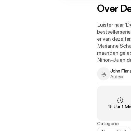
Over
De
Luister naar '
bestsellerserie
er van deze fa
Marianne Schae
maanden geleden
Nihon-Ja en da
besluit met Wil
John Flan
zijn geraakt i
John Flanaga
Auteur
om zijn vechtk
gekozen om te 
er een nieuw h
vinden die he
Duur
:
15 Uur 1 Mi
willen hun st
eeuwige rivales
lukken om de k
Categorie
jaar.