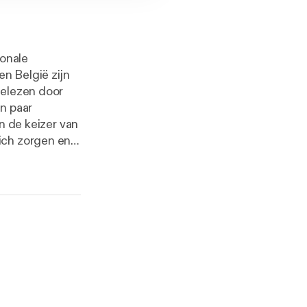
ionale
en België zijn
gelezen door
n paar
n de keizer van
ich zorgen en
ut verstrikt te
vreesd wordt
heeft ervoor
van Will breekt
mannen te
en Evanlyn
moeten deze
r vrienden
rs vanaf 10