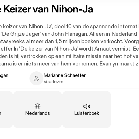
 Keizer van Nihon-Ja
De keizer van Nihon-Ja', deel 10 van de spannende internat
 'De Grijze Jager' van John Flanagan. Alleen in Nederland 
ntasyreeks al meer dan 1,5 miljoen boeken verkocht. Voor
ffer.In 'De keizer van Nihon-Ja' wordt Arnaut vermist. Ee
 is hij vertrokken op een militaire missie naar het hof va
arna is er niets meer van hem vernomen. Evanlyn maakt z
l en Alyss op onderzoek uit te gaan.In Nihon-Ja blijkt Arna
agan
Marianne Schaeffer
n een politiek web. Leden van de Senshi, een kaste die ge
n - Author
Marianne Schaeffer - Narrator
Voorlezer
unst, zijn in opstand gekomen tegen de keizer en Arnaut 
blijven en de afgezette keizer bij te staan. Met de komst 
oofdstuk aan. Samen staan ze voor de moeilijke taak om 
t durven opnemen tegen de behendige Senshi. Ook Alyss 
Taal
:
Type
:
n
Nederlands
Luisterboek
eentje bijdragen, maar om goed samen te kunnen werken 
 eerst hun eigen strijdbijl zien te begraven. Zal het de vie
eizer van Nihon-Ja weer op de troon te krijgen? Voor leze