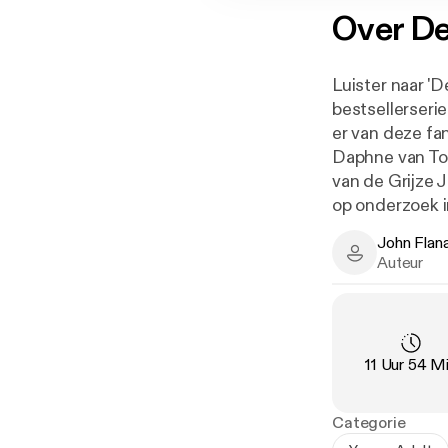
Over
De
Luister naar '
bestsellerserie
er van deze fa
Daphne van Ton
van de Grijze J
op onderzoek in
nieuws. Er heer
John Flan
kwaadwillige r
John Flanaga
Auteur
probeert er aan
ondermijnd. He
op pad om de o
hun missie? Voo
Duur
:
11 Uur 54 M
Categorie