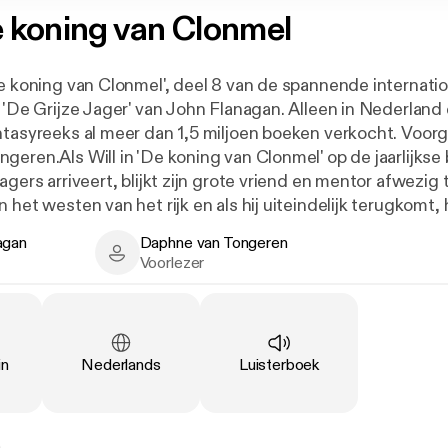
 koning van Clonmel
De koning van Clonmel', deel 8 van de spannende internati
 'De Grijze Jager' van John Flanagan. Alleen in Nederland 
ntasyreeks al meer dan 1,5 miljoen boeken verkocht. Voor
geren.Als Will in 'De koning van Clonmel' op de jaarlijkse
agers arriveert, blijkt zijn grote vriend en mentor afwezig te
 het westen van het rijk en als hij uiteindelijk terugkomt, 
st onrust in Hibernia en die onrust dreigt over te slaan op
agan
Daphne van Tongeren
eligieuze sekte, waarvan de leden zichzelf de Buitensta
n - Author
Daphne van Tongeren - Narrator
Voorlezer
 de macht te komen. Vijf van de zes koninkrijken van Hibern
t zesde koninkrijk, Clonmel, loopt nu gevaar. Halt, Will e
rde te herstellen. Kunnen de geheimen uit Halts verleden
r lezers vanaf 10 jaar.
Taal
:
Type
:
in
Nederlands
Luisterboek