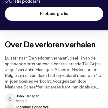
Gratis podcasts
Probeer gratis
Over
De verloren verhalen
Luister naar 'De verloren verhalen', deel 11 van de
spannende internationale bestsellerserie 'De Grijze
Jager' van John Flanagan. Alleen in Nederland en
België zijn er van deze fantasyreeks al meer dan 1,5
miljoen boeken verkocht. Voorgelezen door
Marianne Schaeffer. Iedereen kent inmiddels de
legenden van de Grijze Jagers van Araluen, maar
John Flanagan
niemand kende tot nu toe het hele verhaal... Heeft
John Flanagan - Author
Auteur
Halt de waarheid gesproken toen hij vertelde hoe
Marianne Schaeffer