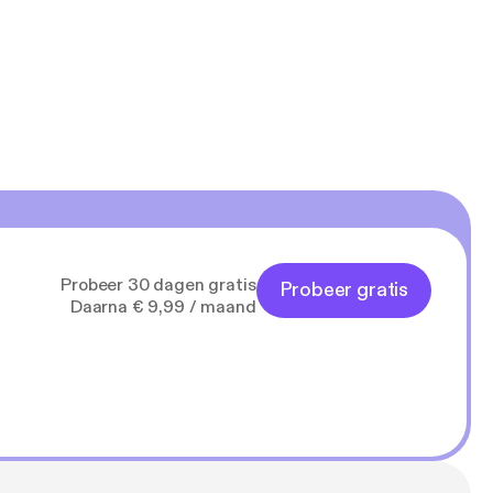
In Nederland
prijs van de
Amerikaanse
lm werd een
Probeer 30 dagen gratis
Probeer gratis
Daarna € 9,99 / maand