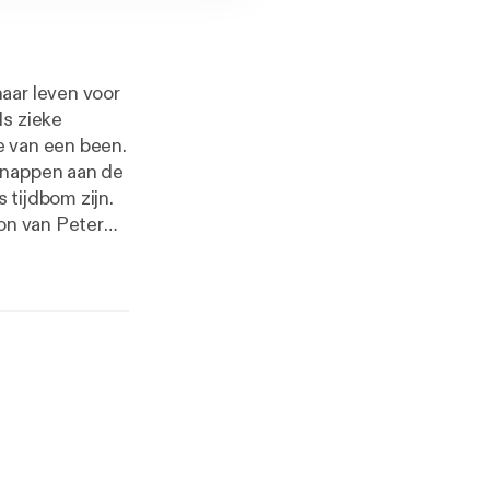
aar leven voor
ls zieke
e van een been.
snappen aan de
 tijdbom zijn.
ion van Peter
igt. Samen
oe het de
aar
ze zich van
niet hadden
wekt dan ook
rlijsten invloog
e VS werden van
aren verkocht.
sellerlijst.