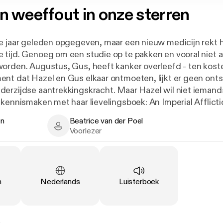
n weeffout in onze sterren
e jaar geleden opgegeven, maar een nieuw medicijn rekt h
tijd. Genoeg om een studie op te pakken en vooral niet a
orden. Augustus, Gus, heeft kanker overleefd - ten kost
nt dat Hazel en Gus elkaar ontmoeten, lijkt er geen ont
erzijdse aantrekkingskracht. Maar Hazel wil niet iemands
 kennismaken met haar lievelingsboek: An Imperial Afflict
n roman over een ziek meisje, die midden in een zin eind
en
Beatrice van der Poel
p zoek te gaan naar Peter Van Houten om hem te vragen h
 Author
Beatrice van der Poel - Narrator
Voorlezer
gaat nadat het boek is opgehouden. De tocht leidt hen n
 de schrijver als een kluizenaar leeft. Hij is in niets wat 
orgesteld. En hun leven neemt een wending die ze zich 
en.John Green heeft een meesterwerk geschreven: het 
Taal
:
Type
:
n
Nederlands
Luisterboek
dat zijn roman bij verschijning de internationale bestselle
 met vele literatuurprijzen in binnen- en buitenland. In d
Our Stars' nog voor verschijning meer dan 450.000 exempl
 meer dan een jaar lang op nummer één in de NY Times best