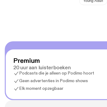
Young Adult
Inmiddels is d
werd 'Een weef
Dioraphte Jong
coming-of-age-
regelrechte kas
Premium
20 uur aan luisterboeken
Podcasts die je alleen op Podimo hoort
Geen advertenties in Podimo shows
Elk moment opzegbaar