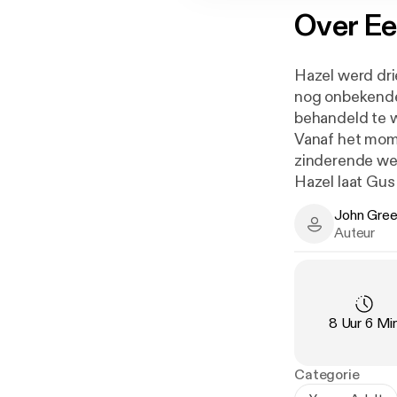
Over
Ee
Hazel werd dri
nog onbekende 
behandeld te w
Vanaf het mome
zinderende wed
Hazel laat Gus
Van Houten, ee
John Gre
besluiten ze o
John Green -
Auteur
personages ver
Amsterdam, waar
hem hebben vo
kunnen indenk
Duur
:
8 Uur 6 Mi
geen verbazing 
en is bekroond
'The Fault In 
Categorie
Het boek stond