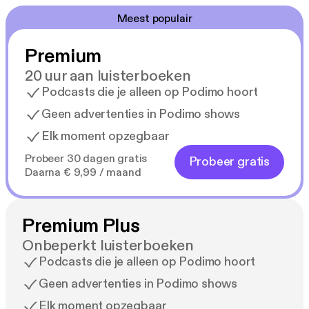
voorgeschreven. Een groeiende groep organisaties
Meest populair
en burgerinitiatieven laat zien dat het kan.
Premium
Reacties:
20 uur aan luisterboeken
'Gloedvol en geneeskrachtig.'
Podcasts die je alleen op Podimo hoort
-Arjen van Veelen
Geen advertenties in Podimo shows
Elk moment opzegbaar
'Dit boek opent je de ogen.'
-Kustaw Bessems
Probeer 30 dagen gratis
Probeer gratis
Daarna € 9,99 / maand
'Een bevlogen pleidooi.'
-Danka Stuijver
Premium Plus
'Verplicht voor iedere bestuurder.'
Onbeperkt luisterboeken
-Tim 'S Jongers
Podcasts die je alleen op Podimo hoort
Geen advertenties in Podimo shows
Elk moment opzegbaar