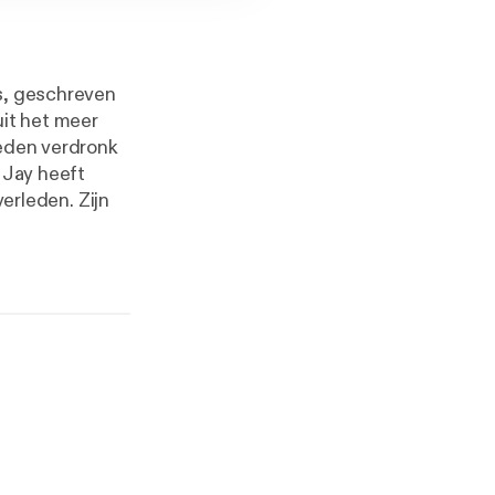
ks, geschreven
it het meer
leden verdronk
 Jay heeft
verleden. Zijn
minder
oor lezers