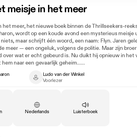
t meisje in het meer
in het meer, het nieuwe boek binnen de Thrillseekers-ree
aron, wordt op een koude avond een mysterieus meisje u
 niets, maar schrijft één woord, een naam: Flyn. Jaren ge
de meer — een ongeluk, volgens de politie. Maar zijn broer
ld over wat er echt gebeurd is. Nu duikt hij opnieuw in het 
t hem naar een gevaarlijk geheim…
aron
Ludo van der Winkel
kers-reeks verschijnen korte, krachtige thrillers die zelfs 
n - Author
Ludo van der Winkel - Narrator
Voorlezer
rs pakken. Met spannende plotten, cliffhangers en actie! V
Taal
:
Type
:
n
Nederlands
Luisterboek