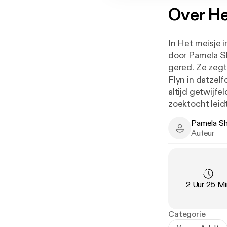
Over
He
In Het meisje 
door Pamela Sh
gered. Ze zegt
Flyn in datzelf
altijd getwijfe
zoektocht leid
Pamela Sh
In de Thrillsee
Pamela Sharo
Auteur
fanatieke leze
vanaf 13 jaar.
Duur
:
2 Uur 25 Mi
Categorie