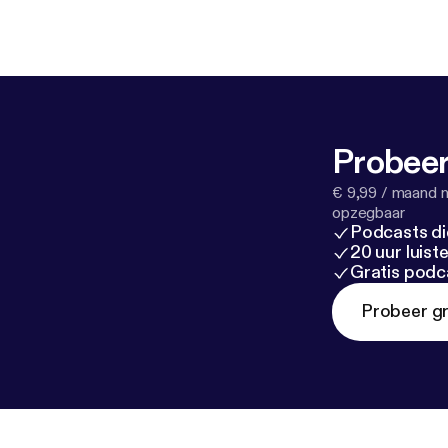
Probeer
€ 9,99 / maand n
opzegbaar
Podcasts di
20 uur luis
Gratis podc
Probeer gr