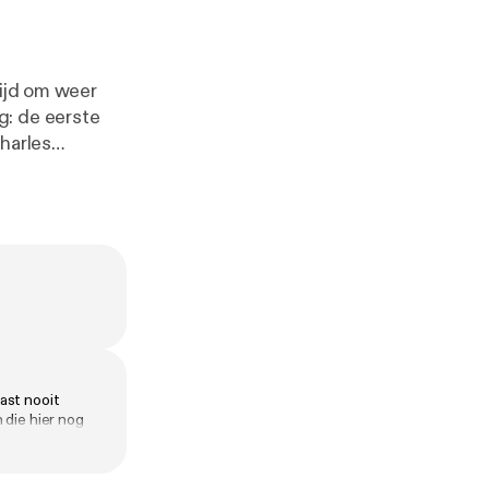
tijd om weer
g: de eerste
harles
lijke arts en
lot een jaar
e tot de
 het boek’ is
k is gemaakt
ast nooit
 die hier nog