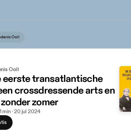
edenis Ooit
nis Ooit
e eerste transatlantische
 een crossdressende arts en
r zonder zomer
1 min · 20 jul 2024
tis