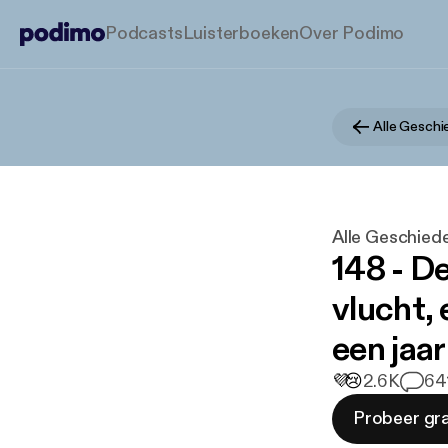
Podcasts
Luisterboeken
Over Podimo
Alle Geschi
Alle Geschiede
148 - D
vlucht,
een jaa
💜
😢
2.6K
6
4
Probeer gra