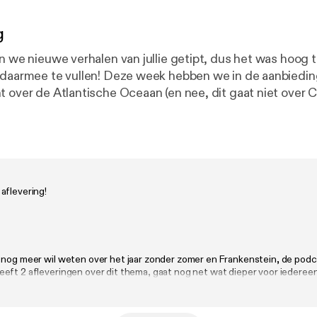
g
en we nieuwe verhalen van jullie getipt, dus het was hoog 
 daarmee te vullen! Deze week hebben we in de aanbiedin
t over de Atlantische Oceaan (en nee, dit gaat niet over C
n vrouw die zich in het diepste geheim voordeed als manne
te vrouwelijke generaal in het Britse leger werd, en tot s
at voor hongersnoden en ziektes zorgde, maar ook leidd
en het moderne horrorgenre. Aan het einde tipte we het nieuwe
vrienden van de Grote Podcastlas en de Speld! ‘De wereld:
aflevering!
aal uit de geschiedenis? Deel die
op Instagram of mail naar geschiedenis@dagennacht.nl. Alle
Ooit is een podcast van Dag en Nacht Media 🎧 De muzie
et artwork is van Jeen Berting 🎨
 nog meer wil weten over het jaar zonder zomer en Frankenstein, de podc
eft 2 afleveringen over dit thema, gaat nog net wat dieper voor iedereen
wil horen