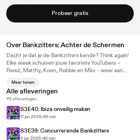
Probeer gratis
Over
Bankzitters: Achter de Schermen
Dacht je dat je de Bankzitters kende? Think again!
Elke week schuiven jouw favoriete YouTubers –
Raoul, Matthy, Koen, Robbie en Milo – weer aan
voor de podcast Achter de Schermen, exclusief op
Meer tonen
Podimo. Ze nemen je mee achter de camera en
Alle afleveringen
vertellen alles: van het creëren van spraakmakende
115 afleveringen
video’s en ongemakkelijke filmpremières tot hun
diepste vriendschap en hilarische afleveringen vol
S3E40: Ibiza onveilig maken
chaos en ongefilterde eerlijkheid.
-
11 jun 2026
46 min
Met meer dan 1,2 miljoen abonnees, acht
S3E39: Concurrerende Bankzitters
uitverkochte shows in de Ziggo Dome, meerdere
-
4 jun 2026
40 min