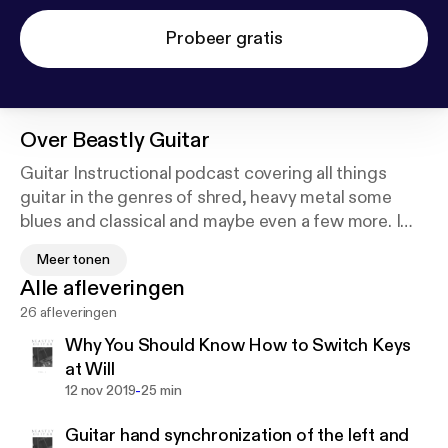
Probeer gratis
Over
Beastly Guitar
Guitar Instructional podcast covering all things
guitar in the genres of shred, heavy metal some
blues and classical and maybe even a few more. I
give tips, offer advice and suggestions so that you
Meer tonen
make your guitar playing journey a little bit easier. I
Alle afleveringen
like to make things a little less complicated and I
26 afleveringen
believe that learning on YouTube is not always the
greatest. I’ve been studying music for 20 years and
Why You Should Know How to Switch Keys
I’ve studied with professional composer and
at Will
guitarist George Bellas. I hope that this podcast
-
12 nov 2019
25 min
helps you in every way possible! Onward we go!!
Guitar hand synchronization of the left and
Cover art photo provided by Jeremy Allouche on