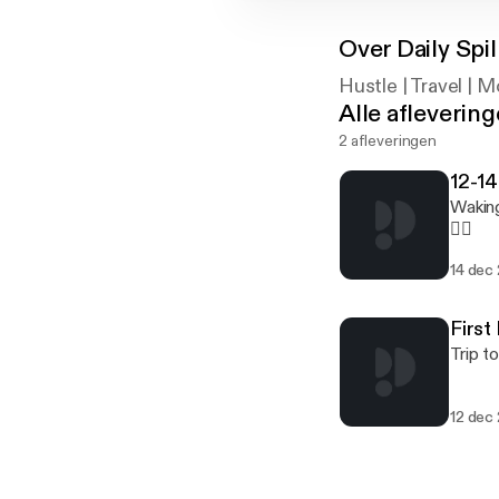
Over
Daily Spil
Hustle | Travel | 
Alle afleverin
2 afleveringen
12-1
Waking
🙋‍♀️
14 dec
First
Trip t
12 dec