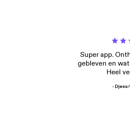
Super app. Onth
gebleven en wat j
Heel ve
- Djess