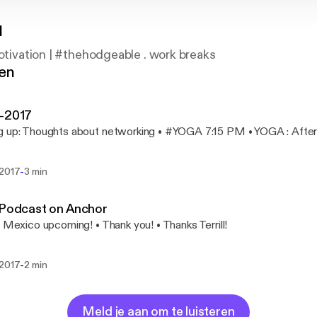
l
Motivation | #thehodgeable . work breaks
gen
4-2017
 up: Thoughts about networking • #YOGA 7:15 PM • YOGA : After 
-
 2017
3 min
 Podcast on Anchor
o Mexico upcoming! • Thank you! • Thanks Terrill!
-
 2017
2 min
Meld je aan om te luisteren