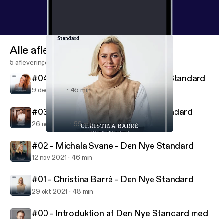
Alle afleveringen
5 afleveringen
#04 - Ditte Julie Jensen - Den Nye Standard
9 dec 2021
46 min
#03 - Nikolaj Koppel - Den Nye Standard
26 nov 2021
55 min
#01 - Christina Barré - Den Nye Standard
Den Nye Standard
#02 - Michala Svane - Den Nye Standard
12 nov 2021
46 min
#01 - Christina Barré - Den Nye Standard
29 okt 2021
48 min
#00 - Introduktion af Den Nye Standard med