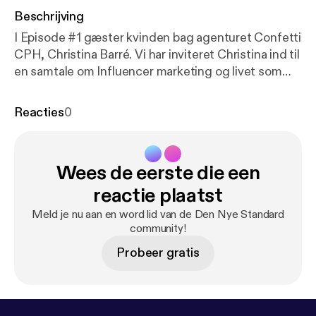
Beschrijving
I Episode #1 gæster kvinden bag agenturet Confetti
CPH, Christina Barré. Vi har inviteret Christina ind til
en samtale om Influencer marketing og livet som
selvstændig. Vi taler om, at turde tage springet ud i
det uvisse som selvstændig, samtidig med, at man
Reacties
0
elsker trygheden i at være lønmodtager. Christina
driver sin virksomhed med et positivt mindset og
livssyn, og leder sine medarbejdere ved at: âvære
Wees de eerste die een
den chef, man godt selv ville have haftâ.
www.dennyestandard.dk/christina-barre
reactie plaatst
Meld je nu aan en word lid van de Den Nye Standard
community!
Probeer gratis