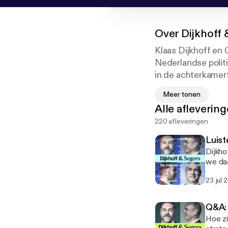
Over
Dijkhoff 
Klaas Dijkhoff en 
Nederlandse politie
in de achterkamer
Meer tonen
Iedere donderdag 
Alle afleverin
verloopt de verki
220 afleveringen
Op zondag duiken D
Luist
met lijsttrekkers
Dijkho
we daa
Klaas Dijkhoff was
journalist Huib Modder
23 jul 
handen
namens de VVD. Hi
Dijkhoff 
beluisteren op Podimo.
Q&A: 
Gert-Jan Segers wa
Hoe zi
strategisch advis