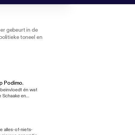
 er gebeurt in de
politieke toneel en
in Den Haag? Hoe
gang uitzien?
itici. Ze praten
op Podimo.
 beïnvloedt én wat
je Schaake en
itie en Kamerlid
 van AI? Klaas
ten Unie. Hij is
s.nl
e alles-of-niets-