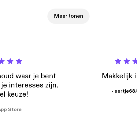
erkiesbaar stelt. Ironisch genoeg is ze niet de enige populist die 
meld. “Trump zou hier hard om kunnen lachen.” Kunnen populisten o
hun kiezer? Dijkhoff & Segers is een podcast van Dag en Nacht voor 
Meer tonen
oud waar je bent
Makkelijk 
e interesses zijn.
- eertje68
el keuze!
App Store