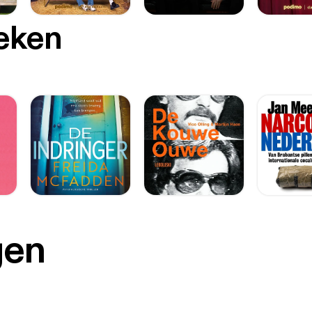
oeken
gen