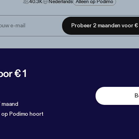
40.3K
Nederlands
Alleen op Podimo
Probeer 2 maanden voor € 
or € 1
B
 / maand
n op Podimo hoort