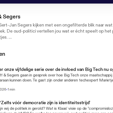
& Segers
Gert-Jan Segers kijken met een ongefilterde blik naar wat
k. De oud-politici vertellen jou wat er écht speelt op het 
tjes.
bespreken ze de politieke actualiteit. Wat gebeurde er 
gen
ezingscampagne? En hoe zal Nederland er na de stembus
ijkhoff & Segers dieper in de strategie en idealen van pol
er onze vijfdelige serie over de invloed van Big Tech nu 
, campagnestrategen en beantwoorden jouw vragen.
ff & Segers gaan in gesprek over hoe Big Tech onze maatschappij
raan kunnen doen. Te gast zijn onder anderen techexpert Mariet
 fractievoorzitter, staatssecretaris van Veiligheid en Just
kolk. Want is AI inmiddels een politieke topprioriteit of is het al uit de
-
2026
1 min
 geglipt? En hebben we nog wel grip op de razendsnelle opkomst
j is oprichter van denktank Voor Ons Nederland.
en Gert-Jan Segers gaan op zoek naar antwoorden. De vijfdelige serie is nu te
 https://share.podimo.com/playlist/779b0a32-7ee6-43d7-86fa-
‘Zelfs vóór democratie zijn is identiteitsstrijd’
s partijleider, fractievoorzitter en Kamerlid voor de Chris
93090ccdb83f Probeer nu 30 dagen gratis uit via www.dijkhoffenseger
jn wij de politiek in gerold? Wat is Klaas' visie op de "compromisloz
eur voor NGO’s en bedrijven.