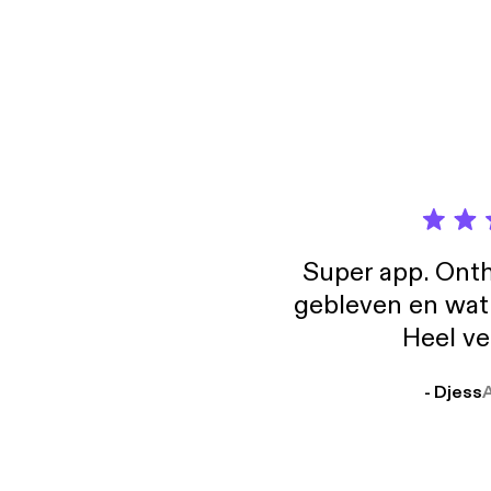
weer v
gesjoe
Super app. Onth
gebleven en wat j
Heel ve
- Djess