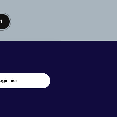
1
egin hier