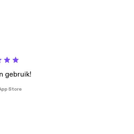
met geld heeft
oit te ver gaan voor
Podimo
in gebruik!
App Store