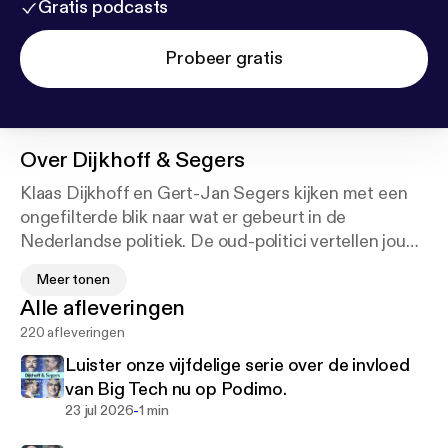
Gratis podcasts
Probeer gratis
Over
Dijkhoff & Segers
Klaas Dijkhoff en Gert-Jan Segers kijken met een
ongefilterde blik naar wat er gebeurt in de
Nederlandse politiek. De oud-politici vertellen jou
wat er écht speelt op het politieke toneel en in de
Meer tonen
achterkamertjes.
Alle afleveringen
220 afleveringen
Iedere donderdag bespreken ze de politieke
actualiteit. Wat gebeurde er in Den Haag? Hoe
Luister onze vijfdelige serie over de invloed
verloopt de verkiezingscampagne? En hoe zal
van Big Tech nu op Podimo.
Nederland er na de stembusgang uitzien?
-
23 jul 2026
1 min