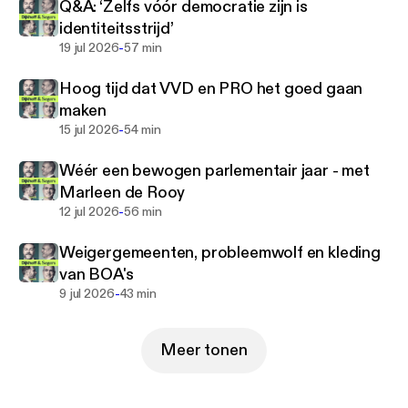
Q&A: ‘Zelfs vóór democratie zijn is
Op zondag duiken Dijkhoff & Segers dieper in de
identiteitsstrijd’
strategie en idealen van politici. Ze praten met
-
19 jul 2026
57 min
lijsttrekkers, campagnestrategen en beantwoorden
jouw vragen.
Hoog tijd dat VVD en PRO het goed gaan
maken
Klaas Dijkhoff was fractievoorzitter,
-
15 jul 2026
54 min
staatssecretaris van Veiligheid en Justitie en
Kamerlid namens de VVD. Hij is oprichter van
Wéér een bewogen parlementair jaar - met
denktank Voor Ons Nederland.
Marleen de Rooy
-
12 jul 2026
56 min
Gert-Jan Segers was partijleider, fractievoorzitter
en Kamerlid voor de Christen Unie. Hij is strategisch
Weigergemeenten, probleemwolf en kleding
adviseur voor NGO’s en bedrijven.
van BOA's
-
9 jul 2026
43 min
Luister iedere vrijdag naar een nieuwe aflevering en
Meer tonen
mis niets. Heb je vragen? Mail naar
post@dijkhoffensegers.nl of stuur een berichtje via
Instagram of X @dijkhoffensegers