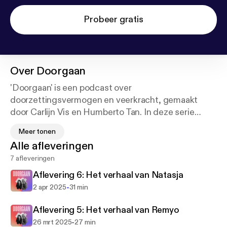
Probeer gratis
Over
Doorgaan
'Doorgaan' is een podcast over
doorzettingsvermogen en veerkracht, gemaakt
door Carlijn Vis en Humberto Tan. In deze serie
spreken wij mensen die een manier vonden om door
Meer tonen
te gaan, op momenten in hun leven waarop dát
Alle afleveringen
onmogelijk leek
7 afleveringen
Als journalisten mogen wij elke week bijzondere
Aflevering 6: Het verhaal van Natasja
mensen interviewen. De verhalen die ons het meest
-
2 apr 2025
31 min
bijblijven, zijn die van de mensen die iets heftigs
meemaakten en daar sterker uit wisten te komen.
Aflevering 5: Het verhaal van Remyo
Hoe doe je dat? Waar halen mensen die kracht
-
26 mrt 2025
27 min