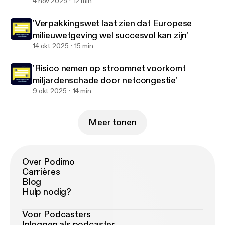
vermijden’
4 nov 2025
12 min
'Verpakkingswet laat zien dat Europese
milieuwetgeving wel succesvol kan zijn'
14 okt 2025
15 min
'Risico nemen op stroomnet voorkomt
miljardenschade door netcongestie'
9 okt 2025
14 min
Meer tonen
Over Podimo
Carrières
Blog
Hulp nodig?
Voor Podcasters
Inloggen als podcaster