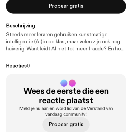
Probeer gratis
Beschrijving
Steeds meer leraren gebruiken kunstmatige
intelligentie (AI) in de klas, maar velen zijn ook nog
huiverig. Want leidt AI niet tot meer fraude? En hoe
leer je je studenten verantwoord om te gaan met
AI? Frank Boer gaat in gesprek met Ines Springael
Reacties
0
van de Breda University of Applied Sciences. Daar
hebben ze AI in de collegezaal helemaal omarmd. En
dat was een zorgvuldig proces. Meer Verstand van
Wees de eerste die een
vandaag? Ga naar anp.nl/podcast-verstand-van-
vandaag ANP Expert Support staat los van de ANP-
reactie plaatst
redactie. Ga voor meer informatie over ANP Expert
Meld je nu aan en word lid van de Verstand van
Support naar anp.nl/experts
vandaag community!
Probeer gratis