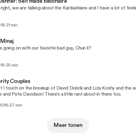
 Jenner: Self made billionaire
 right, we are talking about the Kardashians and I have a lot of feeli
-
018
31 min
 Minaj
s going on with our favorite bad guy, Chun li?
-
018
35 min
rity Couples
t I touch on the breakup of David Dobrik and Liza Koshy and the 
 and Pete Davidson! There's a little rant about in there too.
-
 2018
27 min
Meer tonen