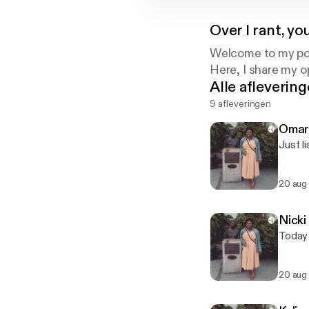
Over
I rant, yo
Welcome to my p
Here, I share my o
Alle afleverin
9 afleveringen
Omaro
Just li
20 aug
Nicki
Today 
20 aug