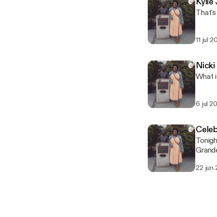
Kylie
That's
11 jul 2
Nicki
What i
6 jul 2
Celeb
Tonigh
Grande
22 jun