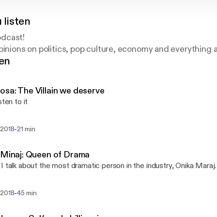
u listen
odcast!
pinions on politics, pop culture, economy and everything a
gen
sa: The Villain we deserve
sten to it
-
 2018
21 min
 Minaj: Queen of Drama
I talk about the most dramatic person in the industry, Onika Maraj.
-
 2018
45 min