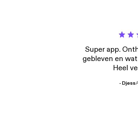
Super app. Onth
gebleven en wat j
Heel ve
- Djess