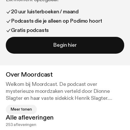
20 uur luisterboeken / maand
Podcasts die je alleen op Podimo hoort
Gratis podcasts
Begin hier
Over
Moordcast
Welkom bij Moordcast. De podcast over
mysterieuze moordzaken verteld door Dionne
Slagter en haar vaste sidekick Henrik Slagter.
Meer tonen
Elke vrijdag om 16.00 uur luister je een nieuwe
Alle afleveringen
aflevering waarin Dionne je op geheel eigen wijze
253 afleveringen
meeneemt in de meest duistere zaken, die vaak het