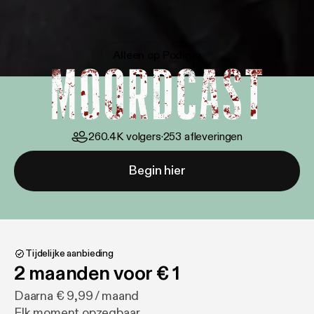
Moordcast
Alleen op Podimo
260.4K
volgers
·
253
afleveringen
Begin hier
Tijdelijke aanbieding
2 maanden voor € 1
Daarna € 9,99 / maand
Elk moment opzegbaar.