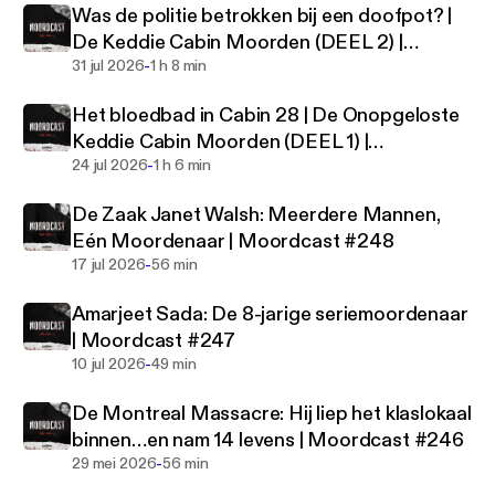
voorstellingsvermogen te boven gaan. Als je een
Was de politie betrokken bij een doofpot? |
liefhebber bent van meeslepende true crime
De Keddie Cabin Moorden (DEEL 2) |
verhalen dan is Moordcast de podcast voor jou!
-
Moordcast #250
31 jul 2026
1 h 8 min
Het bloedbad in Cabin 28 | De Onopgeloste
Mis geen aflevering en abonneer je vandaag nog
Keddie Cabin Moorden (DEEL 1) |
zodat je geen enkele Moordcast meer hoeft over te
-
Moordcast #249
24 jul 2026
1 h 6 min
slaan.
De Zaak Janet Walsh: Meerdere Mannen,
Hosts: Dionne Slagter (YouTuber en podcastmaker)
Eén Moordenaar | Moordcast #248
& Henrik Slagter (podcastmaker)
-
17 jul 2026
56 min
Volg Moordcast op Instagram: @moordcast
Amarjeet Sada: De 8-jarige seriemoordenaar
| Moordcast #247
-
10 jul 2026
49 min
De Montreal Massacre: Hij liep het klaslokaal
binnen…en nam 14 levens | Moordcast #246
-
29 mei 2026
56 min