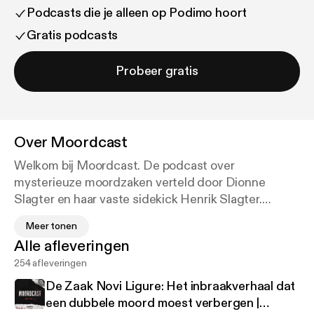
Podcasts die je alleen op Podimo hoort
Gratis podcasts
Probeer gratis
Over
Moordcast
Welkom bij Moordcast. De podcast over
mysterieuze moordzaken verteld door Dionne
Slagter en haar vaste sidekick Henrik Slagter.
Meer tonen
Elke vrijdag om 16.00 uur luister je een nieuwe
Alle afleveringen
aflevering waarin Dionne je op geheel eigen wijze
254 afleveringen
meeneemt in de meest duistere zaken, die vaak het
voorstellingsvermogen te boven gaan. Als je een
De Zaak Novi Ligure: Het inbraakverhaal dat
liefhebber bent van meeslepende true crime
een dubbele moord moest verbergen |