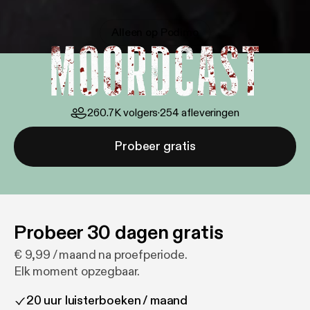
Moordcast
Alleen op Podimo
260.7K
volgers
·
254
afleveringen
Probeer gratis
Probeer 30 dagen gratis
€ 9,99 / maand na proefperiode.
Elk moment opzegbaar.
20 uur luisterboeken / maand