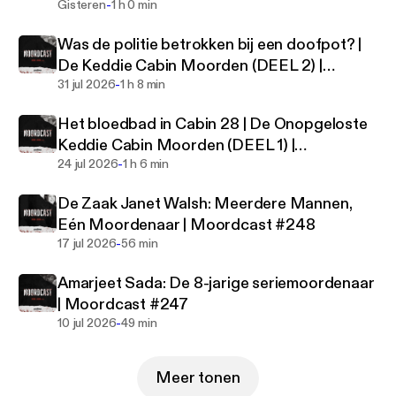
verhalen dan is Moordcast de podcast voor jou!
-
Moordcast #251
Gisteren
1 h 0 min
Was de politie betrokken bij een doofpot? |
Mis geen aflevering en abonneer je vandaag nog
De Keddie Cabin Moorden (DEEL 2) |
zodat je geen enkele Moordcast meer hoeft over te
-
Moordcast #250
31 jul 2026
1 h 8 min
slaan.
Het bloedbad in Cabin 28 | De Onopgeloste
Hosts: Dionne Slagter (YouTuber en podcastmaker)
Keddie Cabin Moorden (DEEL 1) |
& Henrik Slagter (podcastmaker)
-
Moordcast #249
24 jul 2026
1 h 6 min
Volg Moordcast op Instagram: @moordcast
De Zaak Janet Walsh: Meerdere Mannen,
Eén Moordenaar | Moordcast #248
-
17 jul 2026
56 min
Amarjeet Sada: De 8-jarige seriemoordenaar
| Moordcast #247
-
10 jul 2026
49 min
Meer tonen