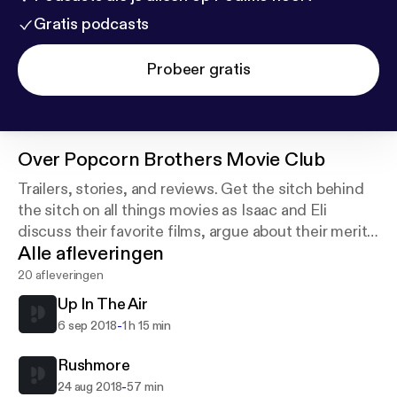
Gratis podcasts
Probeer gratis
Over
Popcorn Brothers Movie Club
Trailers, stories, and reviews. Get the sitch behind
the sitch on all things movies as Isaac and Eli
discuss their favorite films, argue about their merit,
Alle afleveringen
review and criticize new trailers, and ramble on
about the magic of film. Join the club!
20 afleveringen
Up In The Air
-
6 sep 2018
1 h 15 min
Rushmore
-
24 aug 2018
57 min