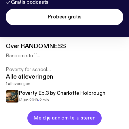
Gratis podcasts
Probeer gratis
Over
RANDOMNESS
Random stuff...
Poverty for school
Alle afleveringen
Doggos
And stuff
1 afleveringen
Poverty Ep.3 by Charlotte Holbrough
-
13 jun 2019
2 min
Meld je aan om te luisteren