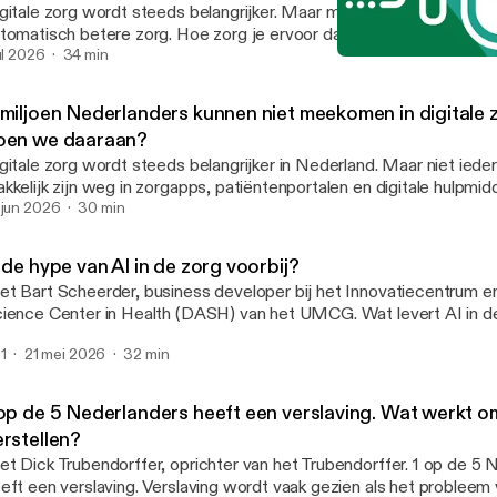
gitale zorg wordt steeds belangrijker. Maar meer technologie bete
tomatisch betere zorg. Hoe zorg je ervoor dat digitale toepassin
luiten op wat patiënten nodig hebben? In deze aflevering van Nieuwe Blik op
jul 2026
34 min
Eerst het Verpleegkundig 
rg vertelt Thomas Timmers, Onderzoeker Passende Digitale Zorg 
Nieuwe blik op zorg
dboudUMC, hoe digitale zorg passender kan worden ingericht. Hij laat zien dat het
 miljoen Nederlanders kunnen niet meekomen in digitale 
et alleen gaat om technologie, maar vooral om het juiste moment.
oen we daaraan?
als de Patient Journey app wordt informatie stap voor stap aang
gitale zorg wordt steeds belangrijker in Nederland. Maar niet iede
estemd op de fase waarin een patiënt zich bevindt. Zo kunnen patiënten hun zorg
kkelijk zijn weg in zorgapps, patiëntenportalen en digitale hulpmi
r begrijpen en er actiever aan deelnemen. Reacties zijn van harte welkom via
rgen we ervoor dat digitale zorg toegankelijk blijft voor iedereen? In deze
 jun 2026
30 min
nkmee@vgz.nl [denkmee@vgz.nl].
levering van Nieuwe Blik op Zorg vertelt Merlijne Sonneveld van H
rg hoe patiënten worden ondersteund bij digitale zorg en welke ui
 de hype van AI in de zorg voorbij?
 Ze gaat in op onderwerpen zoals digitale inclusie, begrijpelijkere
t Bart Scheerder, business developer bij het Innovatiecentrum e
mmunicatie, thuismeetoplossingen en gebruiksvriendelijke zorgtec
ence Center in Health (DASH) van het UMCG. Wat levert AI in de zorg in de
acties zijn van harte welkom via denkmee@vgz.nl [denkmee@vgz.n
aktijk nu echt op? Waarom stranden AI toepassingen die top do

1
21 mei 2026
32 min
dacht vaak, en waarom levert beginnen bij de vragen van de werk
n gesprek over werkdruk, administratieve lasten en hoe technolog
gprofessionals kan ontlasten in plaats van belasten. De zorg van morgen vraagt
 op de 5 Nederlanders heeft een verslaving. Wat werkt o
e keuzes. Reacties zijn van harte welkom via denkmee@vgz.nl
erstellen?
enkmee@vgz.nl].
 Dick Trubendorffer, oprichter van het Trubendorffer. 1 op de 5 Nederlanders
eft een verslaving. Verslaving wordt vaak gezien als het probleem 