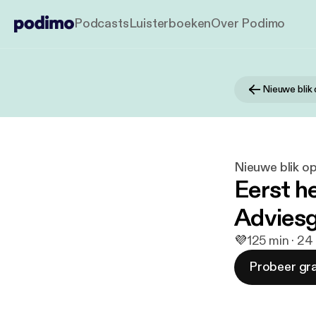
Podcasts
Luisterboeken
Over Podimo
Nieuwe blik
Nieuwe blik o
Eerst h
Adviesg
💜
1
25 min · 2
Probeer gra