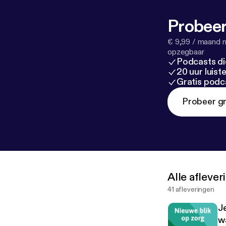
Probeer
€ 9,99 / maand n
opzegbaar
Podcasts di
20 uur luis
Gratis podc
Probeer gr
Alle afleve
41 afleveringen
Je
w