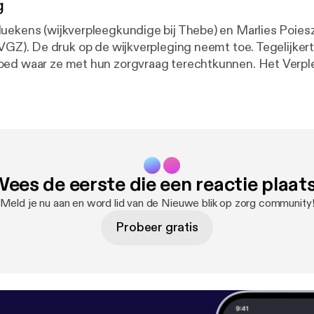
g
uekens (wijkverpleegkundige bij Thebe) en Marlies Poies
Tegelijkertijd weten veel
oed waar ze met hun zorgvraag terechtkunnen. Het Verp
biedt een ander vertrekpunt. Geen automatische doorver
een open gesprek over wat iemand écht nodig heeft om z
hoor je hoe Thebe en
Z samen werken aan deze werkwijze. We hebben het over 
ndige, samenwerking met het sociaal domein en het effe
jn van harte welkom via denkmeemet@vgz.nl
ees de eerste die een reactie plaat
vgz.nl].
Meld je nu aan en word lid van de Nieuwe blik op zorg community
Probeer gratis