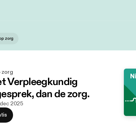
 op zorg
p zorg
et Verpleegkundig
esprek, dan de zorg.
4 dec 2025
tis