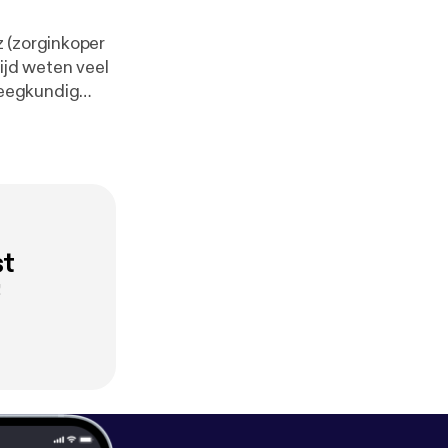
z (zorginkoper
leegkundig
wijzing naar
o zelfstandig
de rol van de
ct op de
st
!