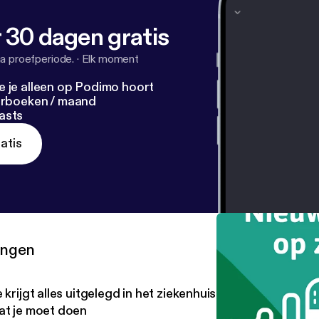
 30 dagen gratis
a proefperiode.
·
Elk moment
e je alleen op Podimo hoort
terboeken / maand
asts
atis
ringen
 krijgt alles uitgelegd in het ziekenhuis… en toch weet je
at je moet doen