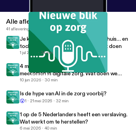
Alle afleveringen
41 afleveringen
Je krijgt alles uitgelegd in het ziekenhuis… en
toch weet je daarna niet wat je moet doen
1 jul 2026
34 min
4 miljoen Nederlanders kunnen niet
meekomen in digitale zorg. Wat doen we
Mindfulness
Nieuwe blik op zorg
daaraan?
10 jun 2026
30 min
Is de hype van AI in de zorg voorbij?
😲
1
21 mei 2026
32 min
1 op de 5 Nederlanders heeft een verslaving.
Wat werkt om te herstellen?
6 mei 2026
40 min