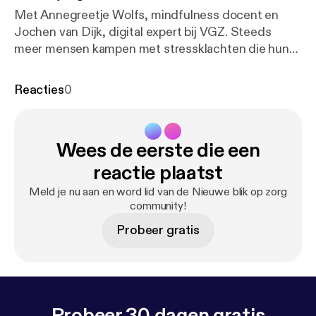
Met Annegreetje Wolfs, mindfulness docent en
Jochen van Dijk, digital expert bij VGZ. Steeds
meer mensen kampen met stressklachten die hun
dagelijks leven beïnvloeden. Wetenschappelijke
studies tonen aan dat mindfulness effectief helpt.
Reacties
0
De VGZ Mindfulness Coach is een populair
hulpmiddel dat de zorgsector massaal omarmt en
aanbeveelt. De app helpt mensen direct en draagt
Wees de eerste die een
er aan bij om mensen uit de zorg te houden. In deze
uitzending van ‘Nieuwe blik op zorg’ bespreken we
reactie plaatst
het geheim achter de populariteit van deze app.
Meld je nu aan en word lid van de Nieuwe blik op zorg
Reacties zijn van harte welkom via
community!
denkmeemet@vgz.nl [denkmeemet@vgz.nl].
Probeer gratis
Probeer 30 dagen gratis