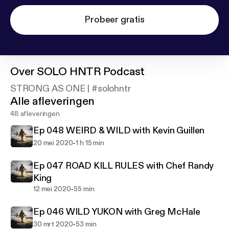
Probeer gratis
Over
SOLO HNTR Podcast
STRONG AS ONE | #solohntr
Alle afleveringen
48 afleveringen
Ep 048 WEIRD & WILD with Kevin Guillen
-
20 mei 2020
1 h 15 min
Ep 047 ROAD KILL RULES with Chef Randy
King
-
12 mei 2020
55 min
Ep 046 WILD YUKON with Greg McHale
-
30 mrt 2020
53 min