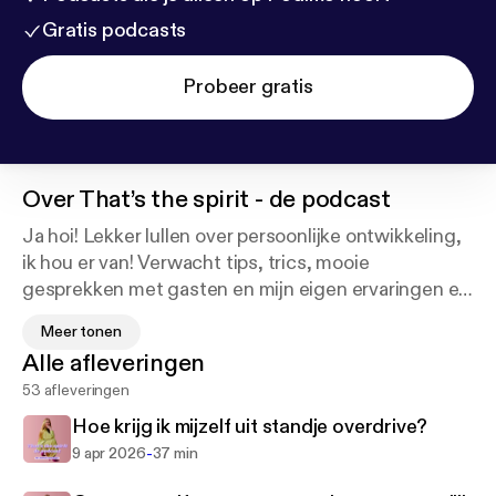
Gratis podcasts
Probeer gratis
Over
That’s the spirit - de podcast
Ja hoi! Lekker lullen over persoonlijke ontwikkeling,
ik hou er van! Verwacht tips, trics, mooie
gesprekken met gasten en mijn eigen ervaringen en
verhalen. Met hier en daar een fijne meditatie
Meer tonen
tussendoor (die herken je aan de groene omslag).
Alle afleveringen
Alles om jou te inspireren, motiveren én te helpen
53 afleveringen
herinneren wat voor badass je bent! Have fun! Meer
roodharig enthousiasme zien? Volg mij op instagram
Hoe krijg ik mijzelf uit standje overdrive?
@jenniferleijendekkers
-
9 apr 2026
37 min