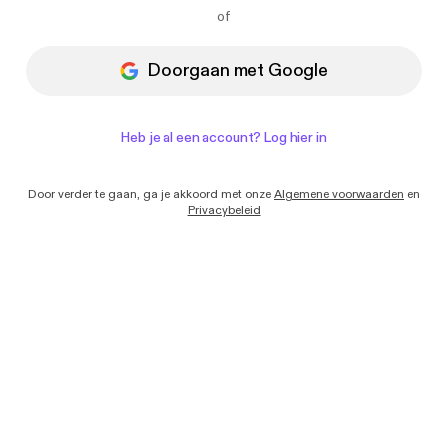
Ik wil e-mails ontvangen met nieuws en
of
aanbiedingen van Podimo
Doorgaan met Google
Heb je al een account? Log hier in
Door verder te gaan, ga je akkoord met onze
Algemene voorwaarden
en
Privacybeleid