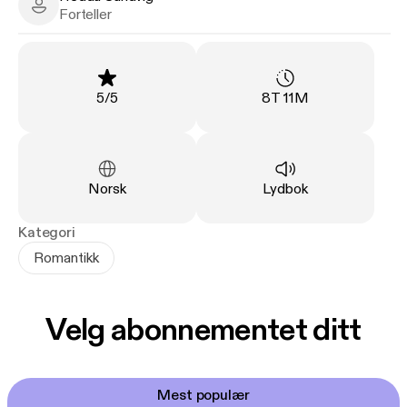
Hedda Sandvig - Narrator
Forteller
Vurdering
:
Varighet
:
5
/
5
8T 11M
Språk
:
Type
:
Norsk
Lydbok
Kategori
Romantikk
Velg abonnementet ditt
Mest populær