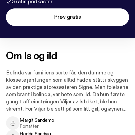
Gratis podkaster
Prøv gratis
Om
Is og ild
Belinda var familiens sorte får, den dumme og
klossete jentungen som alltid hadde stått i skyggen
av den prektige storesøsteren Signe. Men følelsene
som brant i belinda, var hete som ild. Da hun første
gang traff einstøingen Viljar av Isfolket, ble hun
skremt. For Viljar ble sett på som litt gal, og øynene
hans var kalde som is ...
Margit Sandemo
Margit Sandemo - Author
Forfatter
Hedda Sandvig