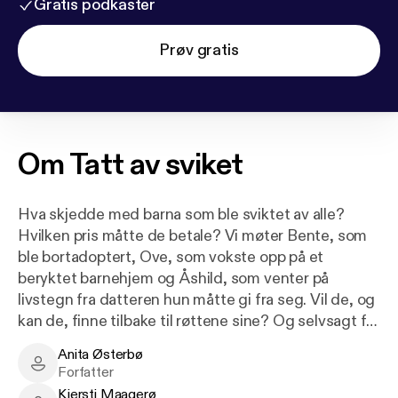
Gratis podkaster
Prøv gratis
Om
Tatt av sviket
Hva skjedde med barna som ble sviktet av alle?
Hvilken pris måtte de betale? Vi møter Bente, som
ble bortadoptert, Ove, som vokste opp på et
beryktet barnehjem og Åshild, som venter på
livstegn fra datteren hun måtte gi fra seg. Vil de, og
kan de, finne tilbake til røttene sine? Og selvsagt får
vi et gjensyn med venninnegjengen fra Skammens
Anita Østerbø
mødre, de fem sammensveisede alenemødrene og
Anita Østerbø - Author
Forfatter
barna deres. Tatt av sviket tar deg tilbake til de
Kjersti Maagerø