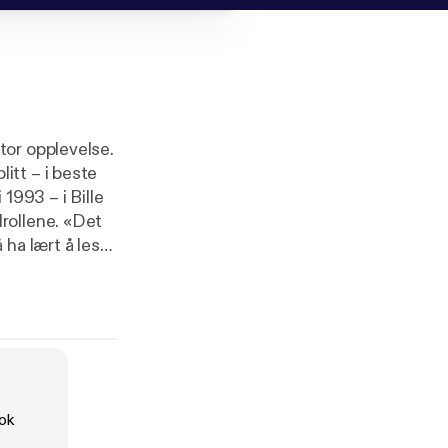
tor opplevelse.
itt – i beste
1993 – i Bille
rollene. «Det
ha lært å lese.
g imellom
av myter og
ldende.
ftenblad
:
ok