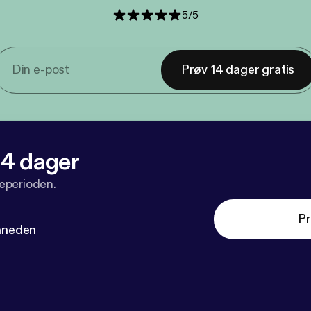
5
/
5
Prøv 14 dager gratis
 14 dager
veperioden.
Pr
måneden