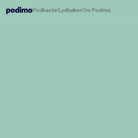
Podkaster
Lydbøker
Om Podimo