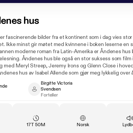
enes hus
 fascinerende bilder fra et kontinent som i dag vies stor
 Ikke minst gir møtet med kvinnene i boken leserne en s
annen moderne roman fra Latin-Amerika er Åndenes hus bl
elesning. Åndenes hus ble også en stor suksess som film i 
g med Meryl Streep, Jeremy Irons og Glenn Close i hoved
ndenes hus av Isabel Allende som gjør meg lykkelig over å 
mirakel. Punktum.» Tor Edvin Dahl, Aftenposten «En gan
Birgitte Victoria
ende
lende en roman med stor R… en fargerik familiesaga full 
Svendsen
e - Author
Birgitte Victoria Svendsen - Narrator
er 9 av 10) Tinic Talén, VG «Spennende, dramatisk, overve
Forteller
 en stor roman på alle måter.» Finn Øglænd, Stavanger A
ng
:
Varighet
:
Språk
:
Type
17T 50M
Norsk
Lydb