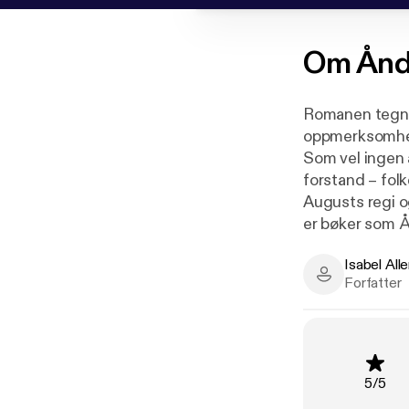
Om
Ånd
Romanen tegner
oppmerksomhet.
Som vel ingen 
forstand – folk
Augusts regi o
er bøker som Å
Romanen er et 
Isabel All
kommer det sei
Isabel Allend
Forfatter
magi.» (karakt
Åndenes hus er
Vurderi
5
/
5