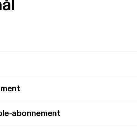
mål
ement
ple-abonnement