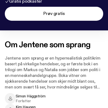
Gratis podkaster
Prøv gratis
Om
Jentene som sprang
Jentene som sprang er en hyperrealistisk politikrim
basert på virkelige hendelser, og er første bok i en
trilogi om Markus og Natalia som jobber som politi i
en menneskehandelgruppe. Boka vitner om
sjokkerende hendelser som skjer midt blant oss,
men som svært få ser, hvor mindreårige selges til
sexkjøpere, havner på dopkjøret, og hvor
Simon Häggström
tilsynelatende uskyldige dating-apper brukes til
Simon Häggström - Author
Forfatter
grooming, og kan bli en inngang til elendigheten.
Kim Haugen