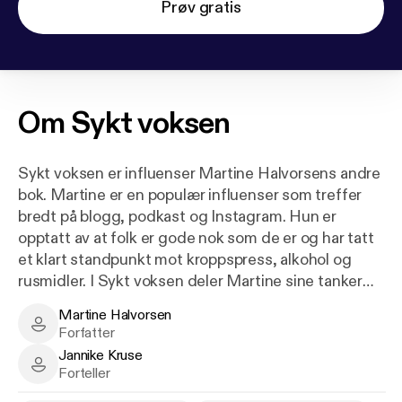
Prøv gratis
Om
Sykt voksen
Sykt voksen er influenser Martine Halvorsens andre
bok. Martine er en populær influenser som treffer
bredt på blogg, podkast og Instagram. Hun er
opptatt av at folk er gode nok som de er og har tatt
et klart standpunkt mot kroppspress, alkohol og
rusmidler. I Sykt voksen deler Martine sine tanker
og refleksjoner om alt som skjer underveis fra du er
Martine Halvorsen
ungdom til du faktisk trer inn i voksenlivet. Alle de
Martine Halvorsen - Author
Forfatter
tingene man ikke visste. Alt man trodde man visste,
Jannike Kruse
som viser seg å være helt annerledes og ikke minst -
Jannike Kruse - Narrator
Forteller
de små tingene som betyr mye. Sykt voksen handler