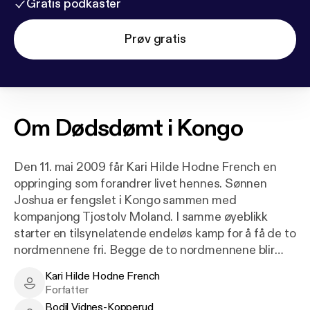
Gratis podkaster
Prøv gratis
Om
Dødsdømt i Kongo
Den 11. mai 2009 får Kari Hilde Hodne French en
oppringing som forandrer livet hennes. Sønnen
Joshua er fengslet i Kongo sammen med
kompanjong Tjostolv Moland. I samme øyeblikk
starter en tilsynelatende endeløs kamp for å få de to
nordmennene fri. Begge de to nordmennene blir
dømt til døden. Dette er Kari Hilde Hodne French
Kari Hilde Hodne French
sin sterke historie om hvordan hun snur bunnløs
Kari Hilde Hodne French - Author
Forfatter
fortvilelse til aktiv handling. Hun følger farseaktige
Bodil Vidnes-Kopperud