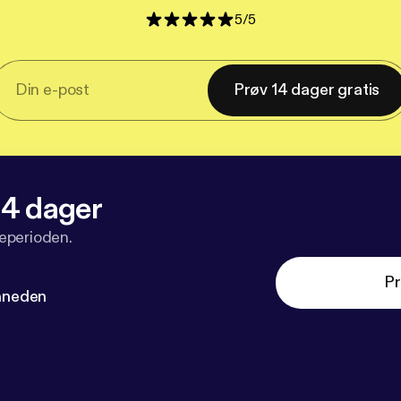
5
/
5
Prøv 14 dager gratis
 14 dager
veperioden.
Pr
måneden