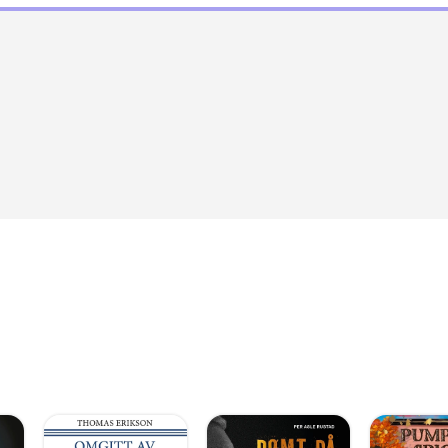
! En nervepirrende thriller du ikke må gå glipp av!» – Goo