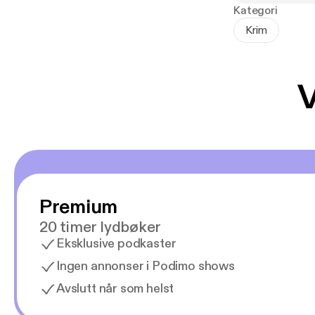
En dag, idet j
Kategori
hår og et perfe
Krim
den eneste som
hevne seg. Men
er glad i.
V
Jeg må fullføre
---
«En skikkelig 
Premium
«Daniel vet vi
20 timer lydbøker
spenningsserie
Eksklusive podkaster
ondskapsfull o
Ingen annonser i Podimo shows
«Jeg raste gje
Avslutt når som helst
«For en berg-og