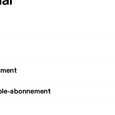
mål
ement
ple-abonnement