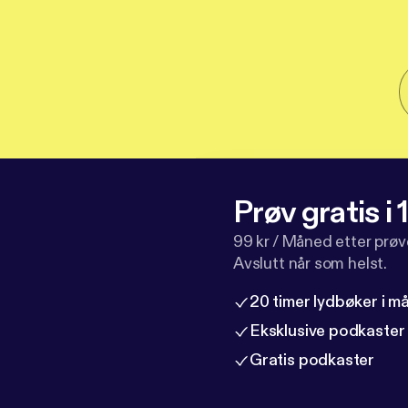
Prøv gratis i
99 kr / Måned etter prø
Avslutt når som helst.
20 timer lydbøker i 
Eksklusive podkaster
Gratis podkaster