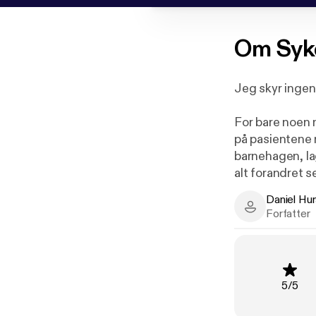
Om
Syk
Jeg skyr ingen 
For bare noen 
på pasientene 
barnehagen, la
alt forandret s
Daniel Hur
Jeg kjenner ikk
Daniel Hurst 
Forfatter
stedet bidro jeg
Jeg måtte besk
hvis sannheten
Vurderi
5
/
5
til og med mitt