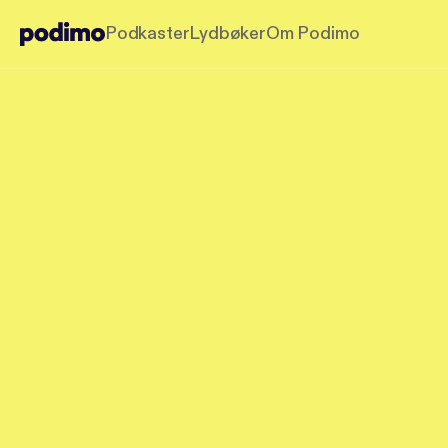
Podkaster
Lydbøker
Om Podimo