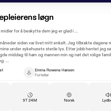
epleierens løgn
midler for å beskytte dem jeg er glad i …
måneder siden var livet mitt enkelt. Jeg tilbrakte dagene 
mine under sykehusets sterile lys. Etter jobb hentet jeg s
gde middag til ham og mannen min og nøt det rolige famili
eg.
st
Emma Rowena Hansen
e meg selv igjen lenger. Jeg er en løgner. Sykepleiere skal 
- Author
Emma Rowena Hansen - Narrator
Forteller
 til å ta et.
ytte familien min, men ingen må noen gang få vite hva jeg
 kommer frem, kan jeg miste alt – ekteskapet mitt, sønne
ng
:
Varighet
:
Språk
:
Type
9T 24M
Norsk
Lydb
 eget liv …