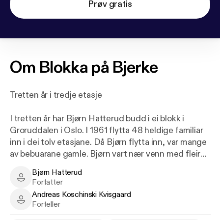
Prøv gratis
Om
Blokka på Bjerke
Tretten år i tredje etasje
I tretten år har Bjørn Hatterud budd i ei blokk i
Groruddalen i Oslo. I 1961 flytta 48 heldige familiar
inn i dei tolv etasjane. Då Bjørn flytta inn, var mange
av bebuarane gamle. Bjørn vart nær venn med fleire
av naboane, som krigsseglaren Bjarne, som budde
Bjørn Hatterud
vegg i vegg med Bjørn, og Ester i første etasje, som
Bjørn Hatterud - Author
Forfatter
ein gong var ei fattigjente på Langøyene.
Andreas Koschinski Kvisgaard
Andreas Koschinski Kvisgaard - Narrator
Forteller
På tretten år har Bjerke gått frå å vere eit slite