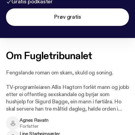
Gratis podkaster
Prøv gratis
Om
Fugletribunalet
Fengslande roman om skam, skuld og soning.
TV-programleiaren Allis Hagtorn forlèt mann og jobb
etter ei offentleg sexskandale og byrjar som
hushjelp for Sigurd Bagge, ein mann i førtiåra. Ho
skal servere han tre måltid dagleg, halde orden i
hagen og elles la han vere i fred. Allis går frå å vere
Agnes Ravatn
på alles lepper til å bli heilt anonym. Til å begynne
Agnes Ravatn - Author
Forfatter
med omfamnar Allis den nye situasjonen som ei
Line Starheimsæter